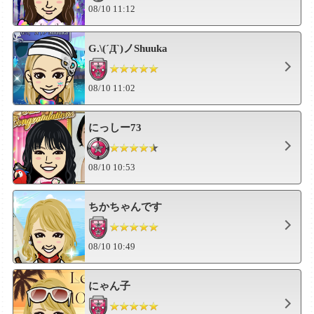
08/10 11:12
G.\(´Д`)ノShuuka
08/10 11:02
にっしー73
08/10 10:53
ちかちゃんです
08/10 10:49
にゃん子