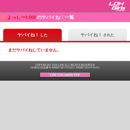
よっしーLDH
のヤバイね！一覧
ヤバイね！
ヤバイね！
した
された
まだヤバイねしていません。
COPYRIGHT 2026 LDH ALL RIGHTS RESERVED
JASRAC許諾番号 9008675017Y55011 9008675014Y41011
LDH Girls mobile TOP