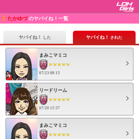
たかゆづ
のヤバイね！一覧
ヤバイね！
ヤバイね！
した
された
まみこマミコ
07/23 08:15
リードリーム
07/20 15:57
まみこマミコ