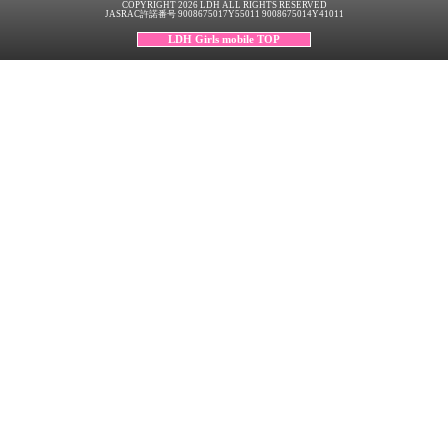
COPYRIGHT 2026 LDH ALL RIGHTS RESERVED
JASRAC許諾番号 9008675017Y55011 9008675014Y41011
LDH Girls mobile TOP