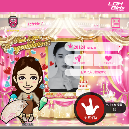
たかゆづ
さん
28124
(28124)
お気に入り設定する
10
藤井夏恋