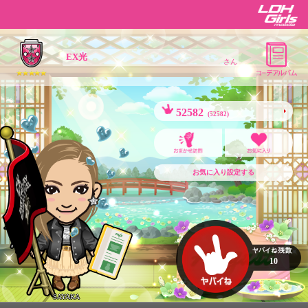
EX光
さん
52582
(52582)
お気に入り設定する
10
SAYAKA