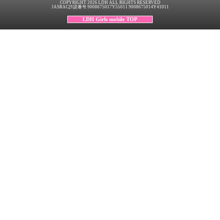
COPYRIGHT 2026 LDH ALL RIGHTS RESERVED
JASRAC許諾番号 9008675017Y55011 9008675014Y41011
LDH Girls mobile TOP