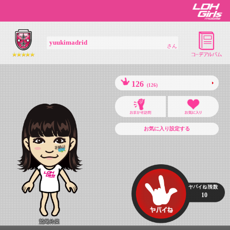
yuukimadrid
さん
126
(126)
お気に入り設定する
10
鷲尾伶菜