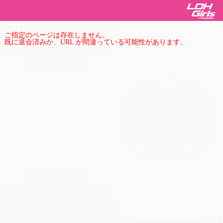
ご指定のページは存在しません。
既に退会済みか、URL が間違っている可能性があります。