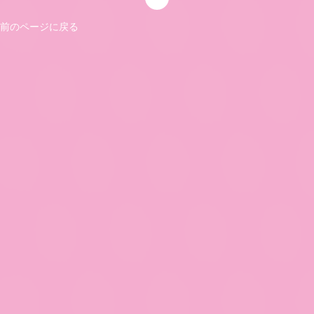
前のページに戻る