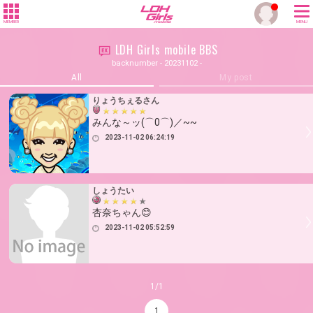
MEMBER
MENU
LDH Girls mobile BBS
backnumber - 20231102 -
All
My post
りょうちぇるさん
みんな～ッ(⌒0⌒)／~~
2023-11-02 06:24:19
しょうたい
杏奈ちゃん😊
2023-11-02 05:52:59
1/1
1