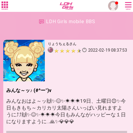
MEMBER
MENU
LDH Girls mobile BBS
りょうちぇるさん
2022-02-19 08:37:53
みんな～ッ♪ (#^ー°)v
みんなおはよ～ッ🙌✨😊✨☀☀☀19日、土曜日😊✨今
日もきもち～カリカリ太陽さんいっぱい見れますよ
うに⤴⤴🙌✨😊✨☀☀☀今日もみんながハッピーな１日
になりますように…🙏✨💎💎💎