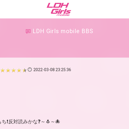
LDH Girls mobile BBS
2022-03-08 23:25:36
ち❗反対読みかな❓～🐧～🐙