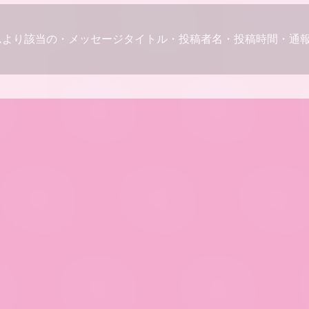
ムより該当の・メッセージタイトル・投稿者名・投稿時間・通