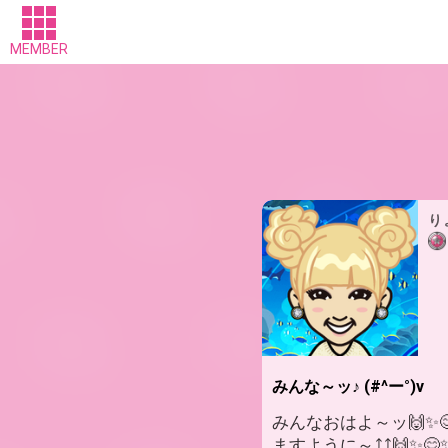
MEMBER
り
みんな～ッ♪ (#^ー°)v
みんなおはよ～ッ🙌✨
ますように～⤴⤴🙌✨