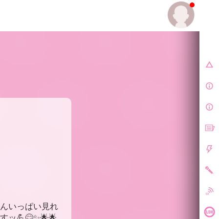
E.
さんいっぱい見れ
😊✨🌟🌟