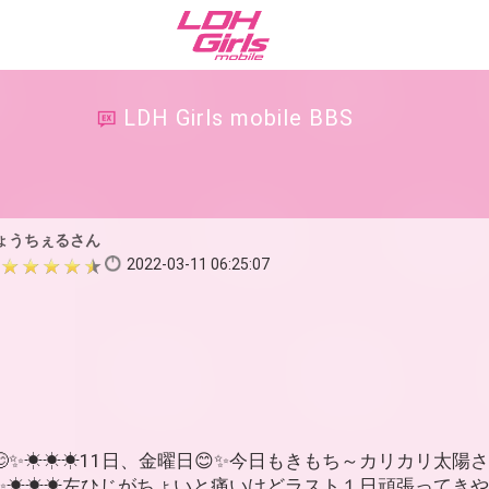
LDH Girls mobile BBS
ょうちぇるさん
2022-03-11 06:25:07
😊✨☀☀☀11日、金曜日😊✨今日もきもち～カリカリ太陽
✨☀☀☀左ひじがちょいと痛いけどラスト１日頑張ってきやすッ