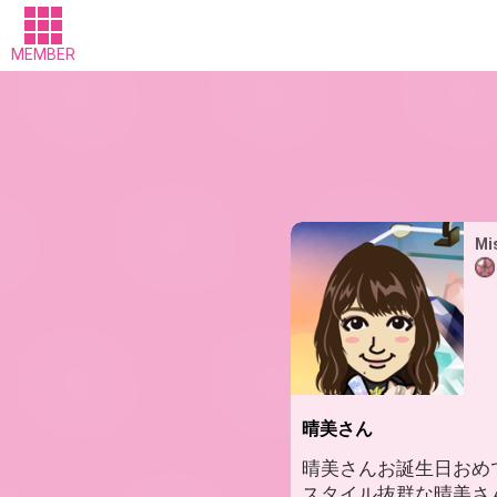
MEMBER
Mi
晴美さん
晴美さんお誕生日おめ
スタイル抜群な晴美さ