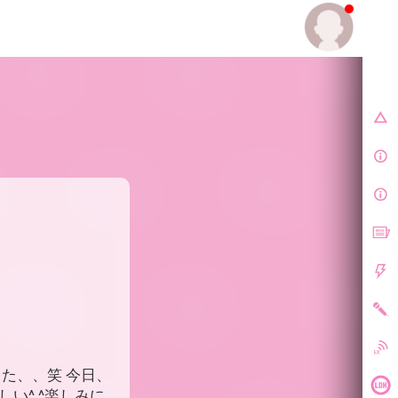
E.
た、、笑 今日、
い^ ^楽しみに