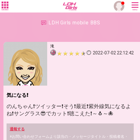
MEMBER
MENU
LDH Girls mobile BBS
滝
2022-07-02 22:12:42
気になる❗
のんちゃん❗ツイッター❗そう❗最近❗紫外線気になるよ
ね❗サングラス😎でカット❗聴こえた❗～🐧～🐙
通報する
※お問い合わせフォームより該当の・メッセージタイトル・投稿者名・