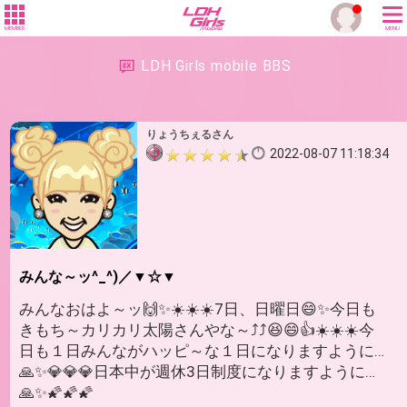
MEMBER
MENU
LDH Girls mobile BBS
りょうちぇるさん
2022-08-07 11:18:34
みんな～ッ^_^)／▼☆▼
みんなおはよ～ッ🙌✨☀️☀️☀️7日、日曜日😄✨今日も
きもち～カリカリ太陽さんやな～⤴️⤴️😆😄👍☀️☀️☀️今
日も１日みんながハッピ～な１日になりますように…
🙏✨💎💎💎日本中が週休3日制度になりますように…
🙏✨🌠🌠🌠