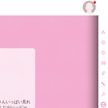
E.
陽さんいっぱい見れ
もみんながハッピー