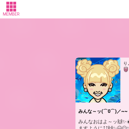
MEMBER
り
みんな～ッ(⌒0⌒)／~~
みんなおはよ～ッ🙌✨
ますように⤴️⤴️🙌✨