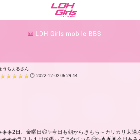
LDH Girls mobile BBS
ょうちぇるさん
2022-12-02 06:29:44
☀️☀️☀️2日、金曜日😊✨今日も朝からきもち～カリカリ太
😊✨☀️☀️☀️ラスト１日頑張ってきやすッ💪😊✨🌟🌟🌟今日