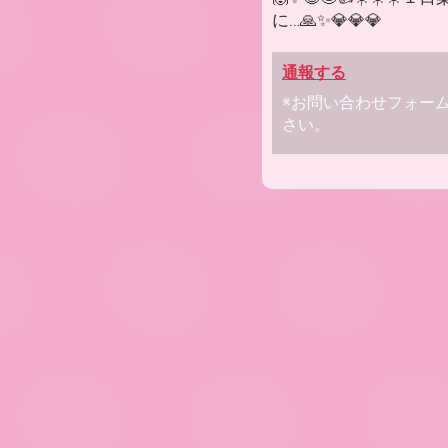
に…🙏✨💎💎💎
通報する
※お問い合わせフォー
さい。