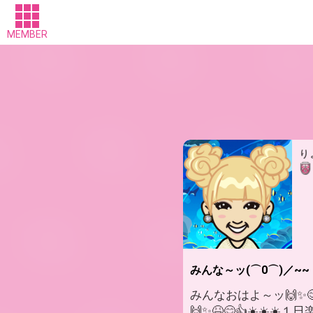
MEMBER
り
みんな～ッ(⌒0⌒)／~~
みんなおはよ～ッ🙌✨
🙌✨😆😊👍☀️☀️☀