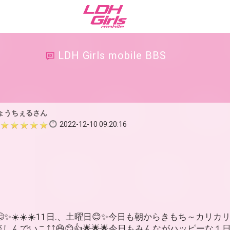
LDH Girls mobile BBS
ょうちぇるさん
2022-12-10 09:20:16
✨☀️☀️☀️11日.、土曜日😊✨今日も朝からきもち～カリカリ太
️１日楽しんでいこ⤴️⤴️😆😊👍🌟🌟🌟今日もみんながハッピー