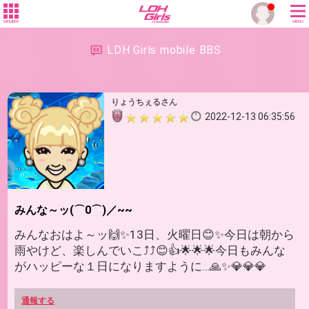
MEMBER
MENU
LDH Girls mobile BBS
りょうちぇるさん
2022-12-13 06:35:56
みんな～ッ(⌒0⌒)／~~
みんなおはよ～ッ🙌✨13日、火曜日😊✨今日は朝から
雨やけど、楽しんでいこ⤴️⤴️😊👍🌟🌟🌟今日もみんな
がハッピーな１日になりますように…🙏✨💎💎💎
通報する