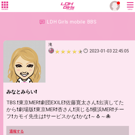
MEMBER
MENU
LDH Girls mobile BBS
滝
2023-01-03 22:45:05
みなとみらい❗
TBS.❗東京MER❗劇団EXILE❗佐藤寛太さん❗出演してた
から❗劇場版❗東京MER❗杏さん❗演じる❗横浜MER❗チー
フ❗カモイ先生は❗サービスかな❗かな❗～🐧～🐙
通報する