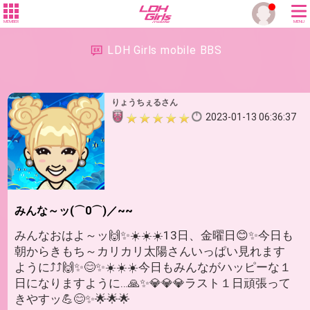
MEMBER
MENU
LDH Girls mobile BBS
りょうちぇるさん
2023-01-13 06:36:37
みんな～ッ(⌒0⌒)／~~
みんなおはよ～ッ🙌✨☀️☀️☀️13日、金曜日😊✨今日も
朝からきもち～カリカリ太陽さんいっぱい見れます
ように⤴️⤴️🙌✨😊✨☀️☀️☀️今日もみんながハッピーな１
日になりますように…🙏✨💎💎💎ラスト１日頑張って
きやすッ💪😊✨🌟🌟🌟