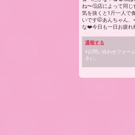
ね〜🤔店によって同じ
気を抜くと1斤一人で
いです🤭あんちゃん
な❤️今日も一日お疲れ
通報する
※お問い合わせフォー
さい。