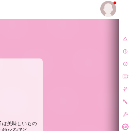
E.
日は美味しいもの
😋なるほど