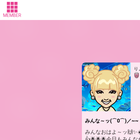
MEMBER
り
みんな～ッ(⌒0⌒)／~~
みんなおはよ～ッ🙌✨☀️
👍🌟🌟🌟今日もみん