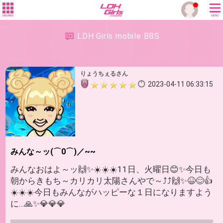
MEMBER
MENU
LDH Girls mobile BBS
りょうちぇるさん
2023-04-11 06:33:15
みんな～ッ(⌒0⌒)／~~
みんなおはよ～ッ🙌✨☀️☀️☀️11日、火曜日😊✨今日も
朝からきもち～カリカリ太陽さんやで～⤴️⤴️🙌✨😆😊👍
☀️☀️☀️今日もみんながハッピーな１日になりますよう
に…🙏✨💎💎💎