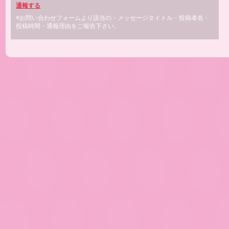
通報する
※お問い合わせフォームより該当の・メッセージタイトル・投稿者名・
投稿時間・通報理由をご報告下さい。