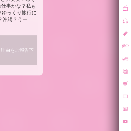
お仕事かな？私も
りゆっくり旅行に
？沖縄？うー
報理由をご報告下