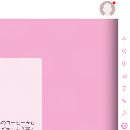
E.
杯のコーヒー☕️も
けど大丈夫？寒く