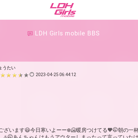
LDH Girls mobile BBS
ょうたい
2023-04-25 06:44:12
ざいます😃今日寒いよーー❄️🥶暖房つけてる🧡🤭朝の一
し♨️🤭あんちゃんはもうアウターしまったって言っていた