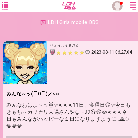
MEMBER
MENU
LDH Girls mobile BBS
りょうちぇるさん
2023-08-11 06:27:04
みんな～ッ(⌒0⌒)／~~
みんなおはよ～ッ🙌✨☀️☀️☀️11日、金曜日😊✨今日も
きもち～カリカリ太陽さんやな～⤴️⤴️😆😊👍☀️☀️☀️今
日もみんながハッピーな１日になりますように…🙏✨
💎💎💎