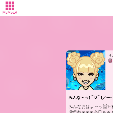
MEMBER
り
みんな～ッ(⌒0⌒)／~~
みんなおはよ～ッ🙌✨☀
😆😊👍☀️☀️☀️今