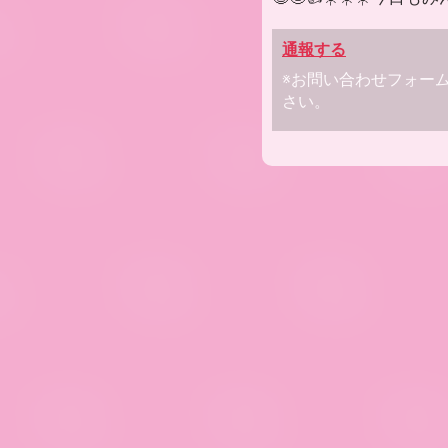
通報する
※お問い合わせフォー
さい。