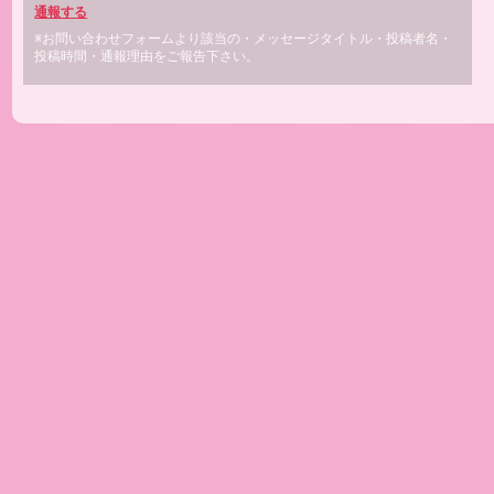
通報する
※お問い合わせフォームより該当の・メッセージタイトル・投稿者名・
投稿時間・通報理由をご報告下さい。