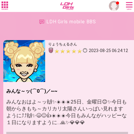
MEMBER
MENU
LDH Girls mobile BBS
りょうちぇるさん
2023-08-25 06:24:12
みんな～ッ(⌒0⌒)／~~
みんなおはよ～ッ🙌✨☀️☀️☀️25日、金曜日😊✨今日も
朝からきもち～カリカリ太陽さんいっぱい見れます
ように⤴️⤴️🙌✨😆😊👍☀️☀️☀️今日もみんながハッピーな
１日になりますように…🙏✨💎💎💎