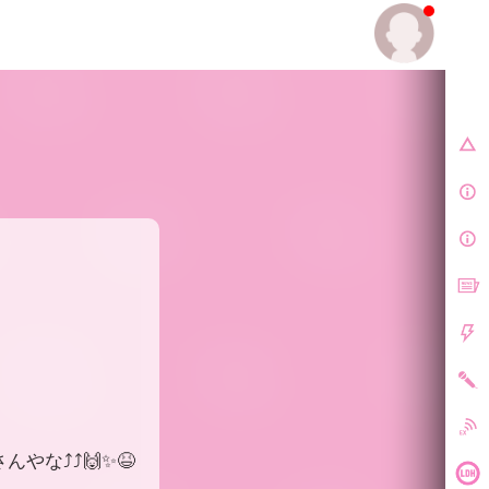
E.
な⤴️⤴️🙌✨😆