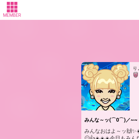
MEMBER
り
みんな～ッ(⌒0⌒)／~~
みんなおはよ～ッ🙌✨☀
😊👍☀️☀️☀️今日も