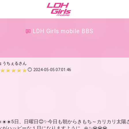
LDH Girls mobile BBS
ょうちぇるさん
2024-05-05 07:01:46
️☀️☀️5日、日曜日😊✨今日も朝からきもち～カリカリ太陽さんや
みんながハッピーな１日になりますように…🙏✨💎💎💎