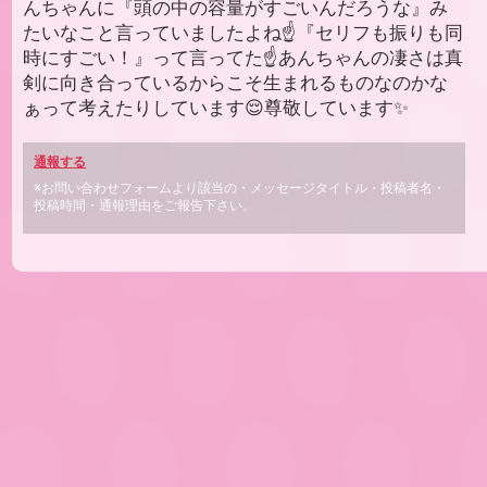
んちゃんに『頭の中の容量がすごいんだろうな』み
たいなこと言っていましたよね☝️『セリフも振りも同
時にすごい！』って言ってた☝️あんちゃんの凄さは真
剣に向き合っているからこそ生まれるものなのかな
ぁって考えたりしています😌尊敬しています✨
通報する
※お問い合わせフォームより該当の・メッセージタイトル・投稿者名・
投稿時間・通報理由をご報告下さい。