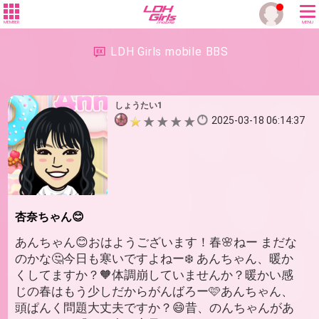
MEMBER
MENU
LDH Girls mobile BBS
しょうたい1
2025-03-18 06:14:37
杏奈ちゃん😊
あんちゃん😊おはようございます！春🌸ねー まだな
のかな🤔今日も寒いですよねー❄️ あんちゃん、暖か
くしてますか？🧡体調崩していませんか？暖かい感
じの春はもう少しだからがんばろー🩷あんちゃん、
頭ぱんく問題大丈夫ですか？😄昔、のんちゃんがあ