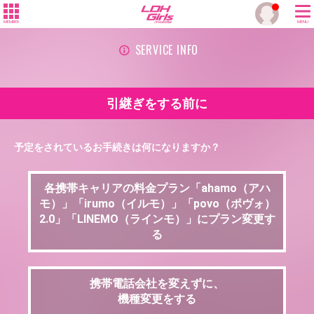
MEMBER
MENU
SERVICE INFO
引継ぎをする前に
予定をされているお手続きは何になりますか？
各携帯キャリアの料金プラン「ahamo（アハ
モ）」「irumo（イルモ）」「povo（ポヴォ）
2.0」「LINEMO（ラインモ）」にプラン変更す
る
携帯電話会社を変えずに、
機種変更をする