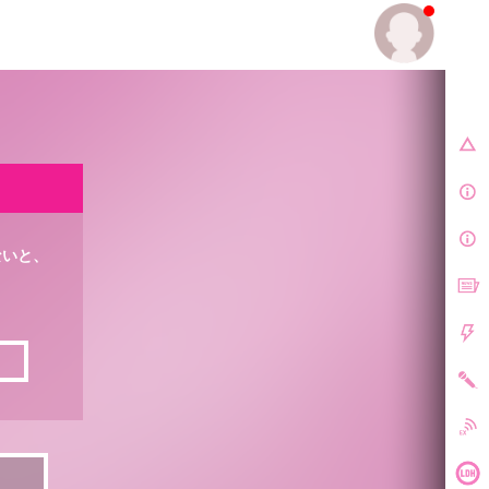
E.
ないと、