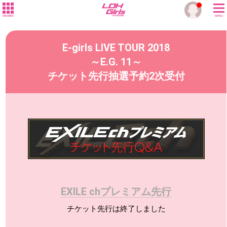
MEMBER
MENU
E-girls LIVE TOUR 2018
～E.G. 11～
チケット先行抽選予約2次受付
EXILE chプレミアム先行
チケット先行は終了しました