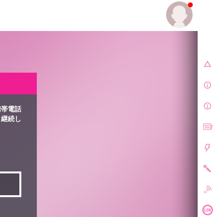
E.
携帯電話
、継続し