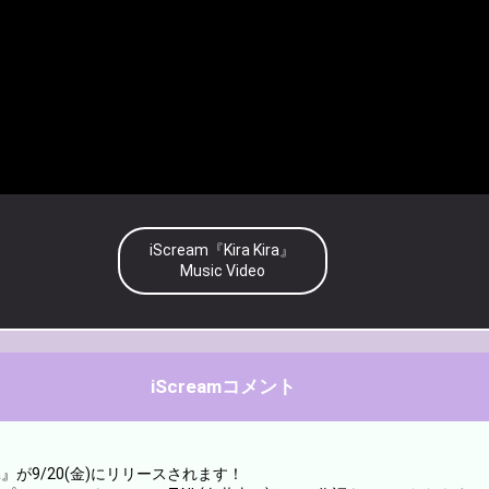
iScream『Kira Kira』
Music Video
iScreamコメント
ra』が9/20(金)にリリースされます！