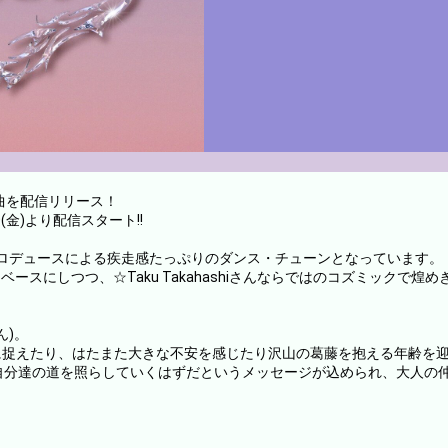
新曲を配信リリース！
/20(金)より配信スタート!!
akahashiプロデュースによる疾走感たっぷりのダンス・チューンとなっています。
ageをベースにしつつ、☆Taku Takahashiさんならではのコズミック
ん)。
ブに捉えたり、はたまた大きな不安を感じたり沢山の葛藤を抱える年齢を
自分達の道を照らしていくはずだというメッセージが込められ、大人の
。