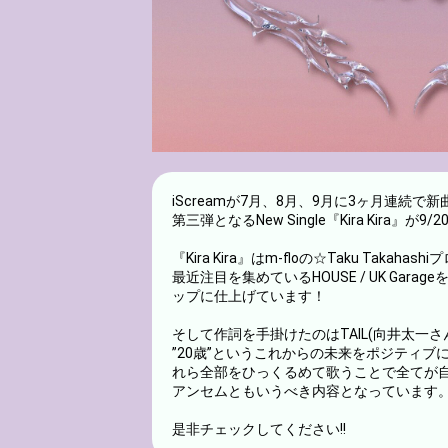
iScreamが7月、8月、9月に3ヶ月連続で
第三弾となるNew Single『Kira Kira』が9
『Kira Kira』はm-floの☆Taku T
最近注目を集めているHOUSE / UK Gar
ップに仕上げています！
そして作詞を手掛けたのはTAIL(向井太一さ
”20歳”というこれからの未来をポジティ
れら全部をひっくるめて歌うことで全てが
アンセムともいうべき内容となっています
是非チェックしてください!!