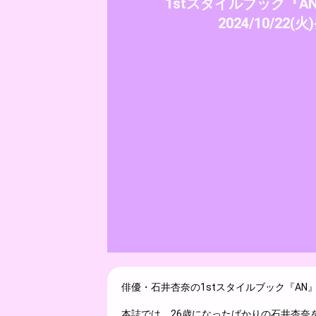
1stスタイルブック『AN
2024/10/22(火
俳優・石井杏奈の1stスタイルブック『AN』(
本誌では、26歳になったばかりの石井杏奈