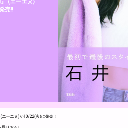
』 (エーエヌ)
)発売!!
エーエヌ)が10/22(火)に発売！
を撮りおろし。