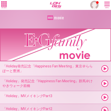
MEMBER
MENU
movie
「Holiday発売記念「Happiness Fan Meeting」東京＠らら
ぽーと豊洲」
「Holiday」発売記念『Happiness Fan Meeting』群馬＠け
やきウォーク前橋
「Holiday」MVメイキングPart3
「Holiday」MVメイキングPart2