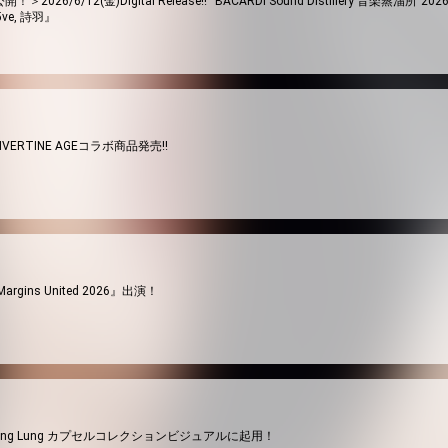
公開！＞2026/6/12(金)Digital Release!! “BACARDI Sound Distillery 音楽蒸
.f5ve, 詩羽』
×LIVERTINE AGEコラボ商品発売!!
argins United 2026』出演！
 Kasing Lung カプセルコレクションビジュアルに起用！