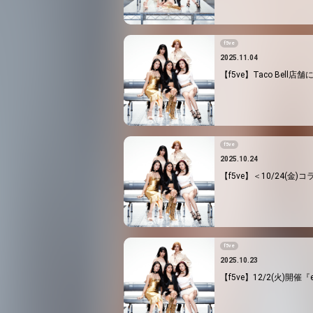
f5ve
2025.11.04
【f5ve】Taco Bell
f5ve
2025.10.24
【f5ve】＜10/24(金)
f5ve
2025.10.23
【f5ve】12/2(火)開催『enn