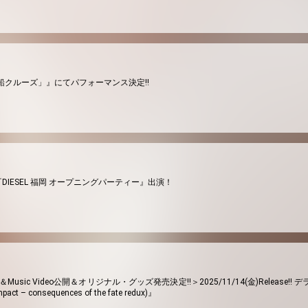
「屋形船クルーズ」』にてパフォーマンス決定!!
開催『DIESEL 福岡 オープニングパーティー』出演！
usic Video公開＆オリジナル・グッズ発売決定!!＞2025/11/14(金)Release!! デラ
mpact – consequences of the fate redux)』