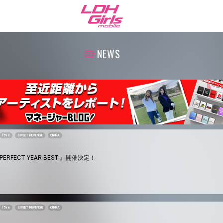
NEWS
f5ve
SWEET REVENGE
CIRRA
6 -PERFECT YEAR BEST-』開催決定！
f5ve
SWEET REVENGE
CIRRA