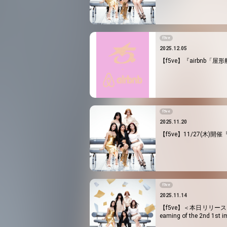
f5ve
2025.12.05
【f5ve】『airbnb
f5ve
2025.11.20
【f5ve】11/27(木)
f5ve
2025.11.14
【f5ve】＜本日リリース＆M
eaming of the 2nd 1st i