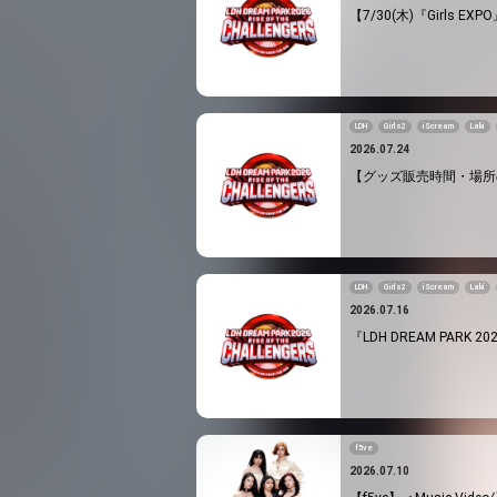
【7/30(木)『Girls EXPO
LDH
Girls2
iScream
Laki
2026.07.24
【グッズ販売時間・場所のお知らせ】
LDH
Girls2
iScream
Laki
2026.07.16
『LDH DREAM PARK 20
f5ve
2026.07.10