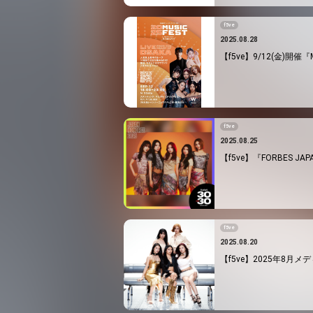
f5ve
2025.08.28
【f5ve】9/12(金)開催『Mus
f5ve
2025.08.25
【f5ve】『FORBES JAPA
f5ve
2025.08.20
【f5ve】2025年8月