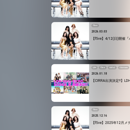
f5ve
2026.03.03
【f5ve】4/12(日)
LDH
f5ve
Girls2
iScream
2026.01.18
【CIRRA出演決定!!】LDH 
f5ve
2025.12.16
【f5ve】2025年12