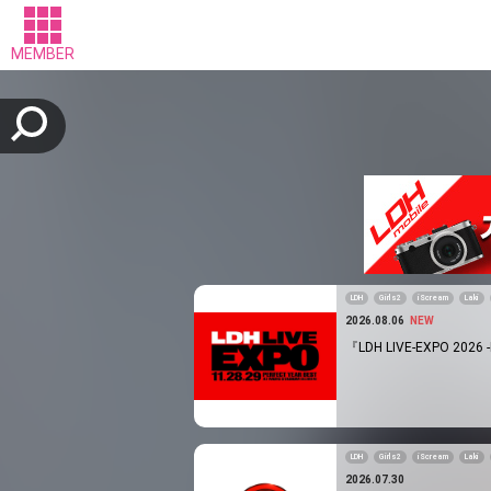
MEMBER
LDH
Girls2
iScream
Laki
2026.08.06
NEW
『LDH LIVE-EXPO 202
LDH
Girls2
iScream
Laki
2026.07.30