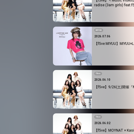
【f5ve】＜Music Video
radise (3am girls) feat
MIYUU
2026.07.06
【f5ve MIYUU】MIYUU
f5ve
2026.06.10
【f5ve】9/26(土)開催『M
f5ve
2026.06.02
【f5ve】MOYNAT ×