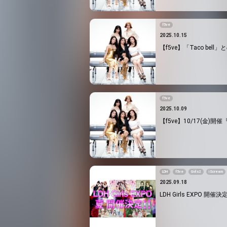
f5ve
2025.10.15
【f5ve】「Taco b
f5ve
2025.10.09
【f5ve】10/17(金)開催
LDH
f5ve
Girls2
iScream
2025.09.18
LDH Girls EXPO 開催決