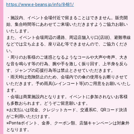
https://www.e-beans.jp/info/8481/
・施設内、イベント会場付近で留まることはできません。販売開
始、集合時間等にあわせてご来場いただきますようご協力お願い
いたします。
また、イベント会場周辺の通路、周辺店舗入り口(店頭)、避難導線
などでは立ち止まる、座り込む等できませんので、ご協力くださ
い。
・周りのお客様のご迷惑となるようなコールや大声や奇声、大き
な音を鳴らす等の行為、腕や手を激しく振り回す、上半身を反ら
す、ジャンプの応援行為等は禁止とさせていただきます。
・雨天時は危険防止のため、会場内での傘の使用をお断りさせて
いただきます。予め雨具(レインコート等)のご用意をお願いいたし
ます。
・会場は商業施設内となります。イベントに参加されないお客様
も多数おられます。どうぞご留意願います。
※お支払いは現金、クレジットカード、交通系IC、QRコード決済
がご利用いただけます。
※Pontaポイント、金券、クーポン類、店舗キャンペーンは対象外
となります。