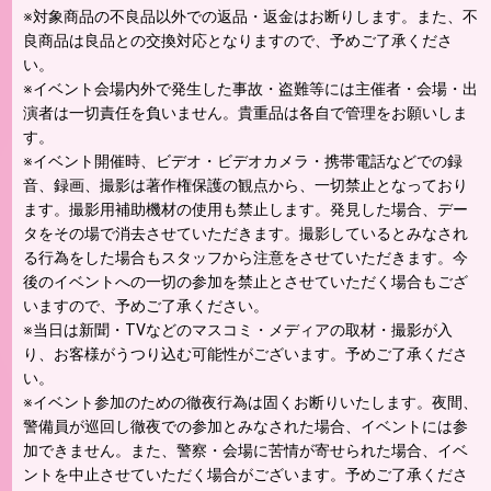
※対象商品の不良品以外での返品・返金はお断りします。また、不
良商品は良品との交換対応となりますので、予めご了承くださ
い。
※イベント会場内外で発生した事故・盗難等には主催者・会場・出
演者は一切責任を負いません。貴重品は各自で管理をお願いしま
す。
※イベント開催時、ビデオ・ビデオカメラ・携帯電話などでの録
音、録画、撮影は著作権保護の観点から、一切禁止となっており
ます。撮影用補助機材の使用も禁止します。発見した場合、デー
タをその場で消去させていただきます。撮影しているとみなされ
る行為をした場合もスタッフから注意をさせていただきます。今
後のイベントへの一切の参加を禁止とさせていただく場合もござ
いますので、予めご了承ください。
※当日は新聞・TVなどのマスコミ・メディアの取材・撮影が入
り、お客様がうつり込む可能性がございます。予めご了承くださ
い。
※イベント参加のための徹夜行為は固くお断りいたします。夜間、
警備員が巡回し徹夜での参加とみなされた場合、イベントには参
加できません。また、警察・会場に苦情が寄せられた場合、イベ
ントを中止させていただく場合がございます。予めご了承くださ