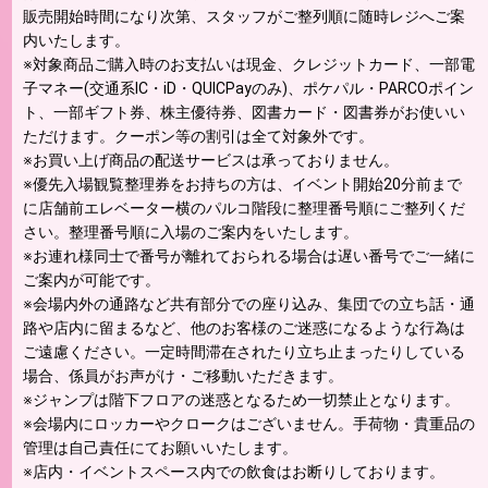
販売開始時間になり次第、スタッフがご整列順に随時レジへご案
内いたします。
※対象商品ご購入時のお支払いは現金、クレジットカード、一部電
子マネー(交通系IC・iD・QUICPayのみ)、ポケパル・PARCOポイン
ト、一部ギフト券、株主優待券、図書カード・図書券がお使いい
ただけます。クーポン等の割引は全て対象外です。
※お買い上げ商品の配送サービスは承っておりません。
※優先入場観覧整理券をお持ちの方は、イベント開始20分前まで
に店舗前エレベーター横のパルコ階段に整理番号順にご整列くだ
さい。整理番号順に入場のご案内をいたします。
※お連れ様同士で番号が離れておられる場合は遅い番号でご一緒に
ご案内が可能です。
※会場内外の通路など共有部分での座り込み、集団での立ち話・通
路や店内に留まるなど、他のお客様のご迷惑になるような行為は
ご遠慮ください。一定時間滞在されたり立ち止まったりしている
場合、係員がお声がけ・ご移動いただきます。
※ジャンプは階下フロアの迷惑となるため一切禁止となります。
※会場内にロッカーやクロークはございません。手荷物・貴重品の
管理は自己責任にてお願いいたします。
※店内・イベントスペース内での飲食はお断りしております。