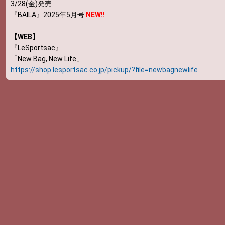
3/28(金)発売
『BAILA』2025年5月号
NEW!!
【WEB】
『LeSportsac』
「New Bag, New Life」
https://shop.lesportsac.co.jp/pickup/?file=newbagnewlife