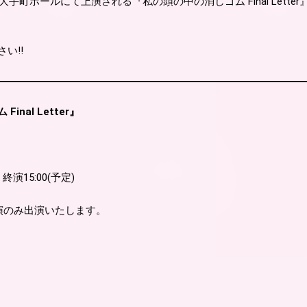
り大手町ホールにて上演される『私の頭の中の消しゴム Final Lette
い!!
nal Letter』
/ 終演15:00(予定)
演のみ出演いたします。