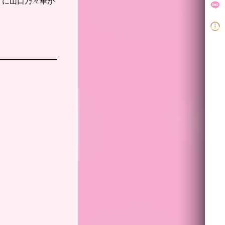
r』に山口乃々華が