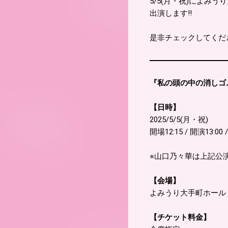
5/5(月・祝)によみう
出演します!!
是非チェックしてくださ
『私の頭の中の消しゴム Fi
【日時】
2025/5/5(月・祝)
開場12:15 / 開演13:00 
※山口乃々華は上記公
【会場】
よみうり大手町ホール
【チケット料金】