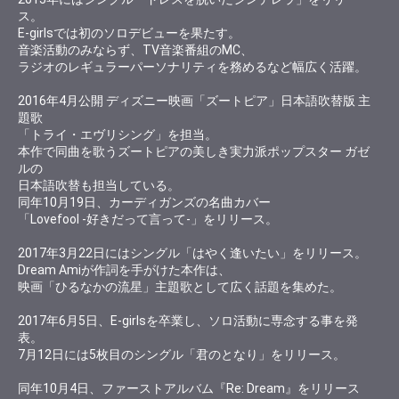
ス。
E-girlsでは初のソロデビューを果たす。
音楽活動のみならず、TV音楽番組のMC、
ラジオのレギュラーパーソナリティを務めるなど幅広く活躍。
2016年4月公開 ディズニー映画「ズートピア」日本語吹替版 主
題歌
「トライ・エヴリシング」を担当。
本作で同曲を歌うズートピアの美しき実力派ポップスター ガゼ
ルの
日本語吹替も担当している。
同年10月19日、カーディガンズの名曲カバー
「Lovefool -好きだって言って-」をリリース。
2017年3月22日にはシングル「はやく逢いたい」をリリース。
Dream Amiが作詞を手がけた本作は、
映画「ひるなかの流星」主題歌として広く話題を集めた。
2017年6月5日、E-girlsを卒業し、ソロ活動に専念する事を発
表。
7月12日には5枚目のシングル「君のとなり」をリリース。
同年10月4日、ファーストアルバム『Re: Dream』をリリース