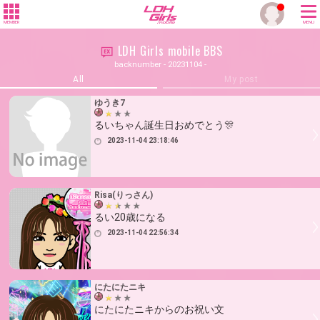
MEMBER
MENU
LDH Girls mobile BBS
backnumber - 20231104 -
All
My post
ゆうき7
るいちゃん誕生日おめでとう🎊
2023-11-04 23:18:46
Risa(りっさん)
るい20歳になる
2023-11-04 22:56:34
にたにたニキ
にたにたニキからのお祝い文