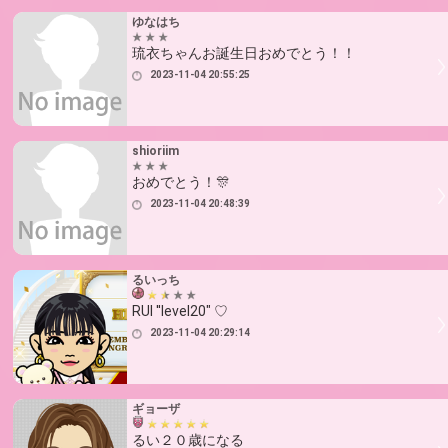
ゆなはち
琉衣ちゃんお誕生日おめでとう！！
2023-11-04 20:55:25
shioriim
おめでとう！🎊
2023-11-04 20:48:39
るいっち
RUI ''level20" ♡
2023-11-04 20:29:14
ギョーザ
るい２０歳になる