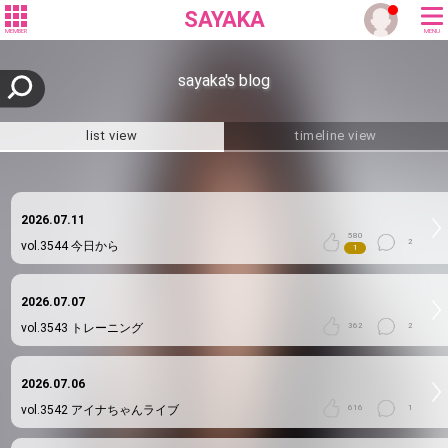
SAYAKA
MEMBER
MENU
sayaka's blog
list view
timeline view
2026.07.11
580
2
vol.3544
今日から
1
2026.07.07
vol.3543
トレーニング
362
2
2026.07.06
vol.3542
アイナちゃんライブ
616
1