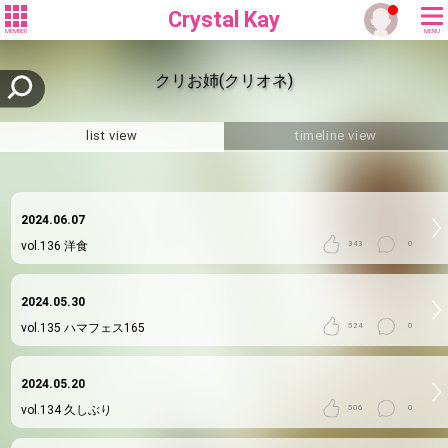
Crystal Kay
MEMBER
MENU
クリお姉(クリオネ)
list view
timeline view
2024.06.07
vol.136
洋食
343
0
2024.05.30
vol.135
ハマフェス165
524
0
2024.05.20
vol.134
久しぶり
506
0