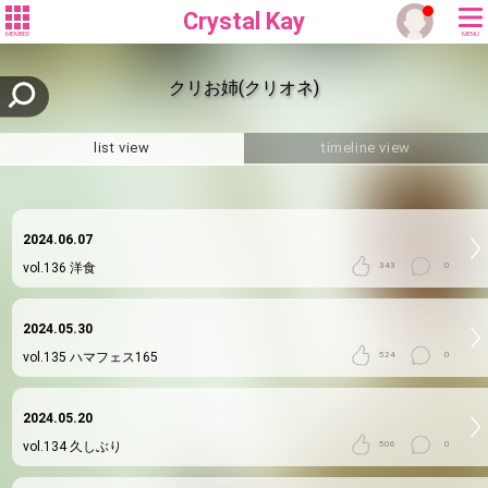
Crystal Kay
MEMBER
MENU
クリお姉(クリオネ)
list view
timeline view
2024.06.07
vol.136
洋食
343
0
2024.05.30
vol.135
ハマフェス165
524
0
2024.05.20
vol.134
久しぶり
506
0